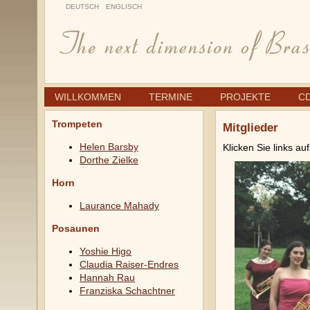
DEUTSCH
ENGLISCH
WILLKOMMEN
TERMINE
PROJEKTE
C
Trompeten
Mitglieder
Helen Barsby
Klicken Sie links 
Dorthe Zielke
Horn
Laurance Mahady
Posaunen
Yoshie Higo
Claudia Raiser-Endres
Hannah Rau
Franziska Schachtner